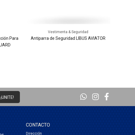
Vestimenta & Seguridad
ción Para
Antiparra de Seguridad LIBUS AVIATOR
Máscara 
NGUARD
¡UNITE!
CONTACTO
Dirección
os,