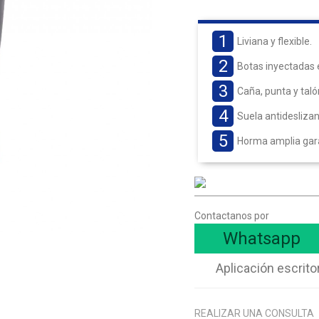
1
Liviana y flexible.
2
Botas inyectadas 
3
Caña, punta y taló
4
Suela antideslizan
5
Horma amplia gara
Contactanos por
Whatsapp
Aplicación escrito
REALIZAR UNA CONSULTA