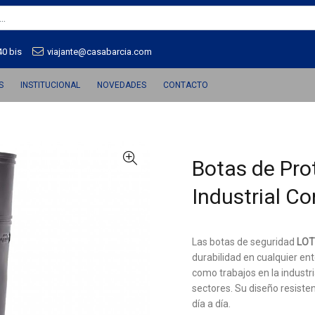
40 bis
viajante@casabarcia.com
S
INSTITUCIONAL
NOVEDADES
CONTACTO
Botas de Pro
Industrial C
Las botas de seguridad
LO
durabilidad en cualquier en
como trabajos en la industr
sectores. Su diseño resisten
día a día.