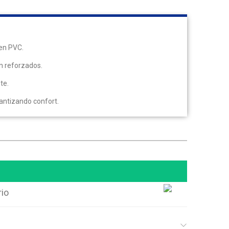
en PVC.
n reforzados.
te.
ntizando confort.
rio