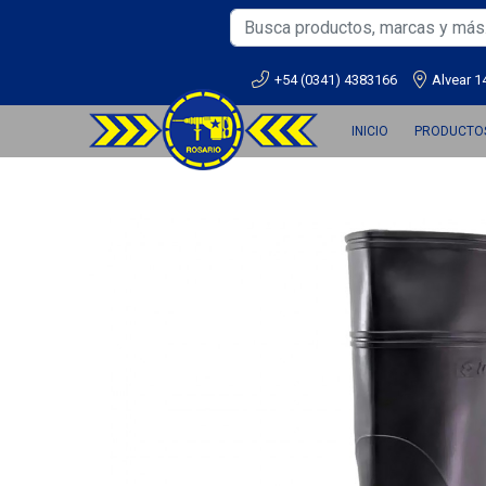
+54 (0341) 4383166
Alvear 1
INICIO
PRODUCTO